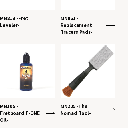
MN813 -Fret
MN861 -
Leveler-
Replacement
Tracers Pads-
MN105 -
MN205 -The
Fretboard F-ONE
Nomad Tool-
Oil-