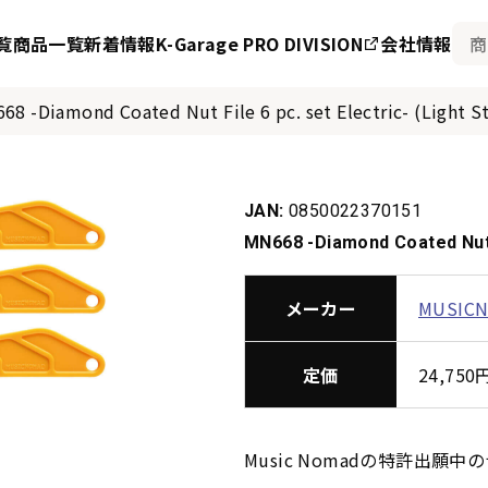
覧
商品一覧
新着情報
K-Garage PRO DIVISION
会社情報
68 -Diamond Coated Nut File 6 pc. set Electric- (Light St
JAN:
0850022370151
MN668 -Diamond Coated Nut Fi
メーカー
MUSIC
定価
24,75
Music Nomadの特許出