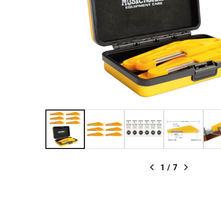
1
/
7