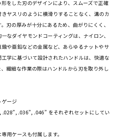
い形をした刃のデザインにより、スムーズで正確
付きヤスリのように横滑りすることなく、溝のカ
す。刃の厚みが十分にあるため、曲がりにくく、
均一なダイヤモンドコーティングは、ナイロン、
真鍮や亜鉛などの金属など、あらゆるナットやサ
間工学に基づいて設計されたハンドルは、快適な
た、繊細な作業の際はハンドルから刃を取り外し
トゲージ
017”, .028”, .036”, .046” をそれぞれセットにしてい
な専用ケースも付属します。