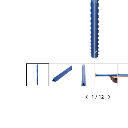
1
/
12