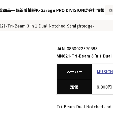
覧
商品一覧
新着情報
K-Garage PRO DIVISION
会社情報
21-Tri-Beam 3 ‘n 1 Dual Notched Straightedge-
JAN:
0850022370588
MN821-Tri-Beam 3 ‘n 1 Dual
メーカー
MUSIC
定価
8,80
Tri-Beam Dual Notched 