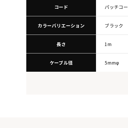
コード
パッチコ
カラーバリエーション
ブラック
長さ
1m
ケーブル径
5mmφ