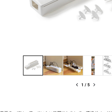
1
/
5