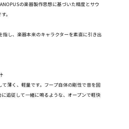
ANOPUSの楽器製作思想に基づいた精度とサウ
です。
定を指し、楽器本来のキャラクターを素直に引き出
計
較して薄く、軽量です。フープ自体の剛性で音を固
動に追従して一緒に鳴るような、オープンで軽快
。