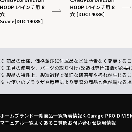
CANOPUS DIECAST
CANOPUS DIECAST
HOOP 14インチ用 8
HOOP 14インチ用 8
穴
穴 [DDC1408B]
Snare[DDC1408S]
※ 商品の仕様、価格並びに付属品などは予告なく変更するこ
※ 工具の使用や、パーツの取り付け/改造は専門知識が必要
※ 製品の特性上、製造過程で微細な研磨痕や擦れが生じる
※ お使いのブラウザや環境により実際の商品と色が異なる
ホーム
ブランド一覧
商品一覧
新着情報
K-Garage PRO DIVIS
マニュアル一覧
よくあるご質問
お問い合わせ
採用情報