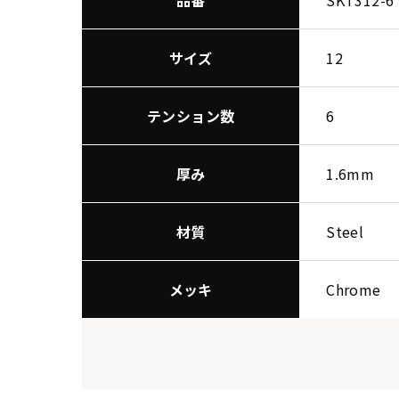
品番
SKT312-6
サイズ
12
テンション数
6
厚み
1.6mm
材質
Steel
メッキ
Chrome