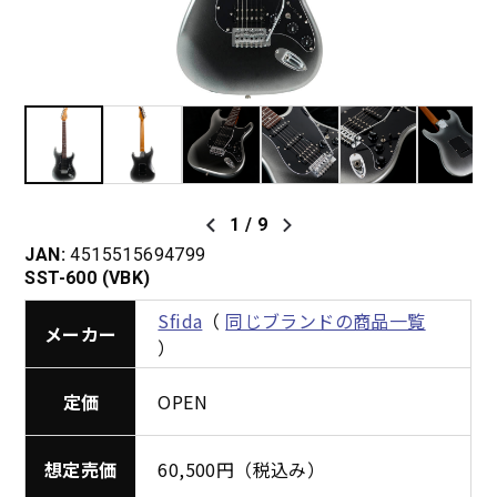
1
/
9
JAN:
4515515694799
SST-600 (VBK)
Sfida
（
同じブランドの商品一覧
メーカー
）
定価
OPEN
想定売価
60,500円（税込み）