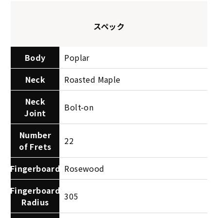
スペック
Body
Poplar
Neck
Roasted Maple
Neck
Bolt-on
Joint
Number
22
of Frets
Fingerboard
Rosewood
Fingerboard
305
Radius