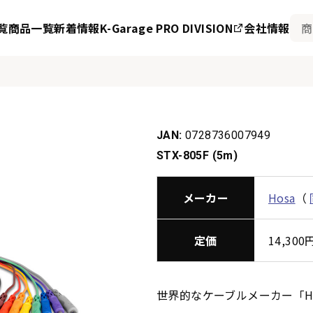
覧
商品一覧
新着情報
K-Garage PRO DIVISION
会社情報
JAN:
0728736007949
STX-805F (5m)
メーカー
Hosa
（
定価
14,30
世界的なケーブルメーカー「H