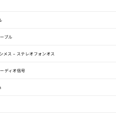
ル
ーブル
ノンメス – ステレオフォンオス
ーディオ信号
m