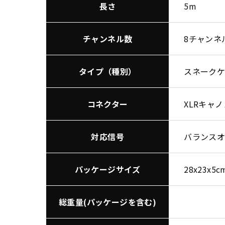
長さ
5m
チャンネル数
8チャンネ
タイプ（種別）
スネークケ
コネクター
XLRキャ
対応信号
バランスオ
パッケージサイズ
28x23x5c
総重量(パッケージを含む)