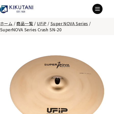
ホーム
/
商品一覧
/
UFiP
/
Super NOVA Series
/
SuperNOVA Series Crash SN-20