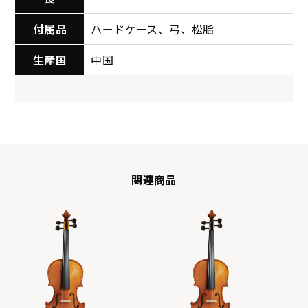
付属品
ハードケース、弓、松脂
生産国
中国
関連商品