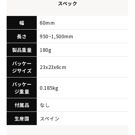
スペック
幅
60mm
長さ
950~1,500mm
製品重量
180g
パッケー
23x23x6cm
ジサイズ
パッケー
0.185kg
ジ重量
付属品
なし
生産国
スペイン