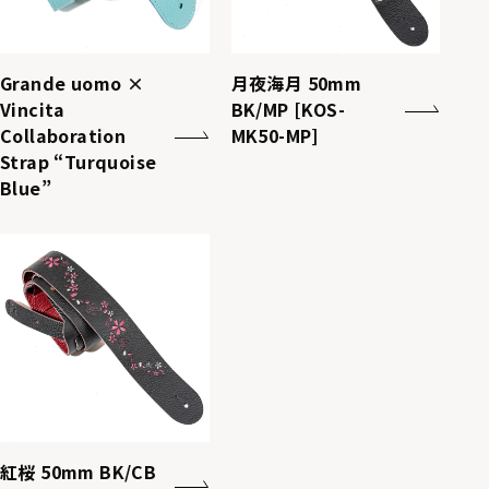
Grande uomo ×
月夜海月 50mm
Vincita
BK/MP [KOS-
Collaboration
MK50-MP]
Strap “Turquoise
Blue”
紅桜 50mm BK/CB