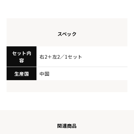
スペック
セット内
右2＋左2／1セット
容
生産国
中国
関連商品