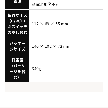
電源
※電池駆動不可
製品サイズ
（D/W/H）
112 × 69 × 55 mm
※スイッチ
の突起含む
パッケー
140 × 102 × 72 mm
ジサイズ
総重量
（パッケ
340g
ージを含
む）