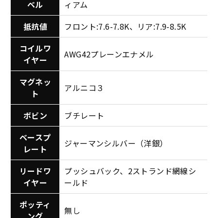
ベル
ィアム
抵抗値
フロント:7.6-7.8K、リア:7.9-8.5K
コイルワ
AWG42プレーンエナメル
イヤー
マグネッ
アルニコ３
ト
ボビン
ブチレート
ベースプ
ジャーマンシルバー（洋銀）
レート
リードワ
プッシュバック、2ストランド網線シ
イヤー
ールド
ポッティ
無し
ング