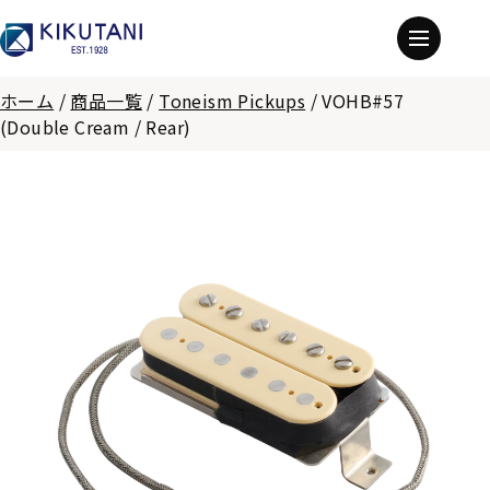
ホーム
/
商品一覧
/
Toneism Pickups
/
VOHB#57
(Double Cream / Rear)