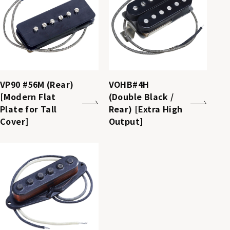
VP90 #56M (Rear)
VOHB#4H
[Modern Flat
(Double Black /
Plate for Tall
Rear) [Extra High
Cover]
Output]