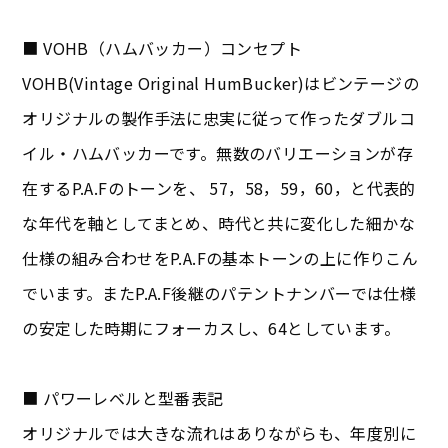
■ VOHB（ハムバッカー）コンセプト
VOHB(Vintage Original HumBucker)はビンテージの
オリジナルの製作手法に忠実に従って作ったダブルコ
イル・ハムバッカーです。無数のバリエーションが存
在するP.A.Fのトーンを、 57，58，59，60，と代表的
な年代を軸としてまとめ、時代と共に変化した細かな
仕様の組み合わせをP.A.Fの基本トーンの上に作りこん
でいます。またP.A.F後継のパテントナンバーでは仕様
の安定した時期にフォーカスし、64としています。
■ パワーレベルと型番表記
オリジナルでは大きな流れはありながらも、年度別に