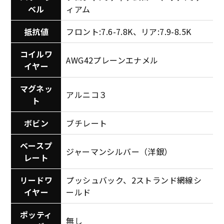
ベル
ィアム
抵抗値
フロント:7.6-7.8K、リア:7.9-8.5K
コイルワ
AWG42プレーンエナメル
イヤー
マグネッ
アルニコ３
ト
ボビン
ブチレート
ベースプ
ジャーマンシルバー（洋銀）
レート
リードワ
プッシュバック、2ストランド網線シ
イヤー
ールド
ポッティ
無し