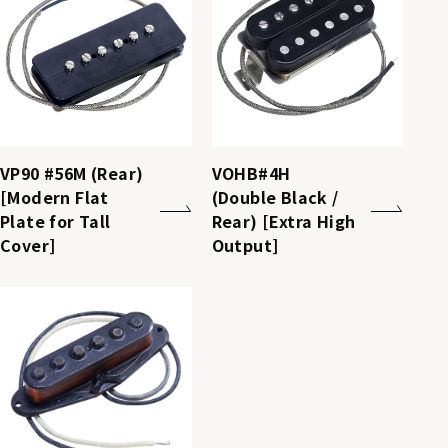
VP90 #56M (Rear)
VOHB#4H
[Modern Flat
(Double Black /
Plate for Tall
Rear) [Extra High
Cover]
Output]