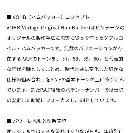
■ VOHB（ハムバッカー）コンセプト
VOHB(Vintage Original HumBucker)はビンテージの
オリジナルの製作手法に忠実に従って作ったダブルコ
イル・ハムバッカーです。無数のバリエーションが存
在するP.A.Fのトーンを、 57，58，59，60，と代表的
な年代を軸としてまとめ、時代と共に変化した細かな
仕様の組み合わせをP.A.Fの基本トーンの上に作りこん
でいます。またP.A.F後継のパテントナンバーでは仕様
の安定した時期にフォーカスし、64としています。
■ パワーレベルと型番表記
オリジナルでは大きな流れはありながらも、年度別に