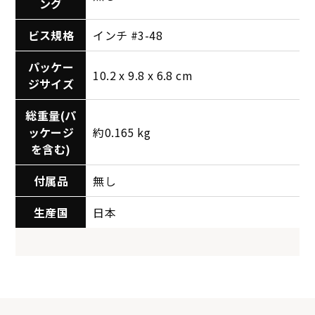
ング
ビス規格
インチ #3-48
パッケー
10.2 x 9.8 x 6.8 cm
ジサイズ
総重量(パ
ッケージ
約0.165 kg
を含む)
付属品
無し
生産国
日本