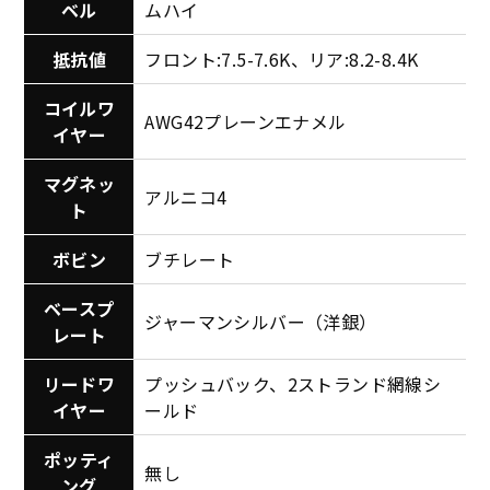
ベル
ムハイ
抵抗値
フロント:7.5-7.6K、リア:8.2-8.4K
コイルワ
AWG42プレーンエナメル
イヤー
マグネッ
アルニコ4
ト
ボビン
ブチレート
ベースプ
ジャーマンシルバー（洋銀）
レート
リードワ
プッシュバック、2ストランド網線シ
イヤー
ールド
ポッティ
無し
ング