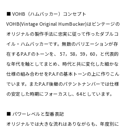
■ VOHB（ハムバッカー）コンセプト
VOHB(Vintage Original HumBucker)はビンテージの
オリジナルの製作手法に忠実に従って作ったダブルコ
イル・ハムバッカーです。無数のバリエーションが存
在するP.A.Fのトーンを、 57，58，59，60，と代表的
な年代を軸としてまとめ、時代と共に変化した細かな
仕様の組み合わせをP.A.Fの基本トーンの上に作りこん
でいます。またP.A.F後継のパテントナンバーでは仕様
の安定した時期にフォーカスし、64としています。
■ パワーレベルと型番表記
オリジナルでは大きな流れはありながらも、年度別に