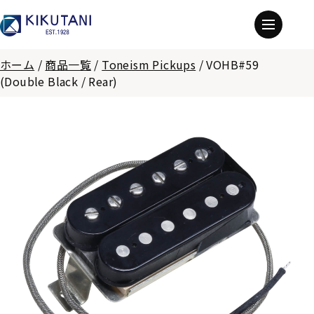
ホーム
/
商品一覧
/
Toneism Pickups
/
VOHB#59
(Double Black / Rear)