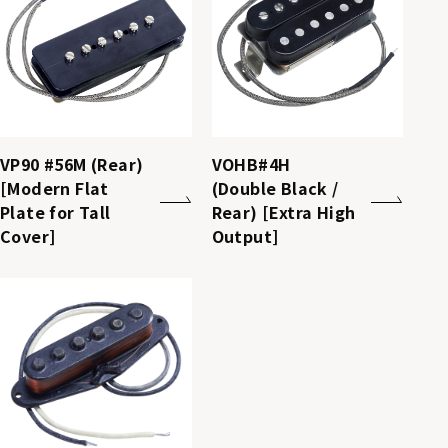
VP90 #56M (Rear)
VOHB#4H
[Modern Flat
(Double Black /
Plate for Tall
Rear) [Extra High
Cover]
Output]