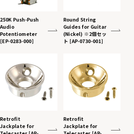
250K Push-Push
Round String
Audio
Guides for Guitar
Potentiometer
(Nickel) ※2個セッ
[EP-0283-000]
ト [AP-0730-001]
Retrofit
Retrofit
Jackplate for
Jackplate for
Telecaster [AP-
Telecaster [AP-