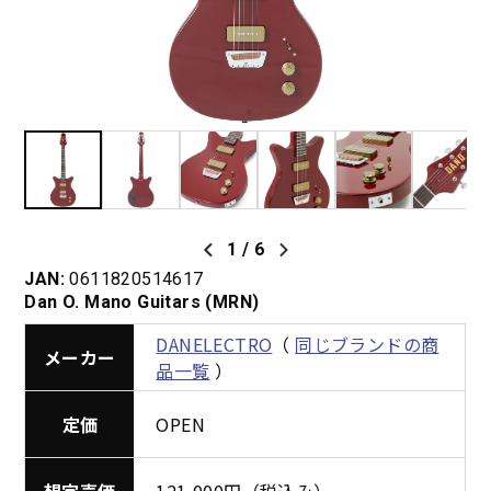
1
/
6
JAN:
0611820514617
Dan O. Mano Guitars (MRN)
DANELECTRO
（
同じブランドの商
メーカー
品一覧
）
定価
OPEN
想定売価
121,000円（税込み）