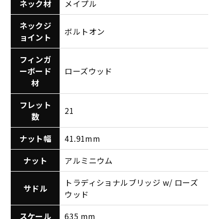
ネック材
メイプル
ネックジ
ボルトオン
ョイント
フィンガ
ーボード
ローズウッド
材
フレット
21
数
ナット幅
41.91mm
ナット
アルミニウム
トラディショナルブリッジ w/ ローズ
サドル
ウッド
スケール
635 mm