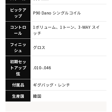
ピックア
P90 Dano シングルコイル
ップ
コントロ
1ボリューム、1トーン、3-WAY スイ
ール
ッチ
フィニッ
グロス
シュ
初期セッ
トアップ
.010-.046
弦
付属品
ギグバッグ・レンチ
生産国
韓国