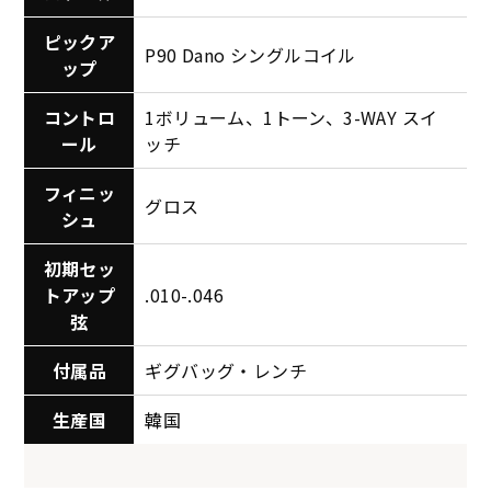
ピックア
P90 Dano シングルコイル
ップ
コントロ
1ボリューム、1トーン、3-WAY スイ
ール
ッチ
フィニッ
グロス
シュ
初期セッ
トアップ
.010-.046
弦
付属品
ギグバッグ・レンチ
生産国
韓国