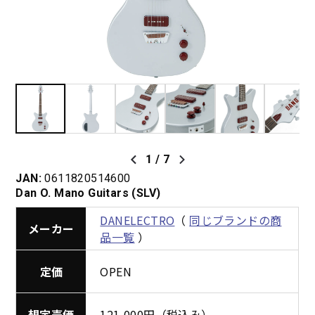
1
/
7
JAN:
0611820514600
Dan O. Mano Guitars (SLV)
DANELECTRO
（
同じブランドの商
メーカー
品一覧
）
定価
OPEN
想定売価
121,000円（税込み）