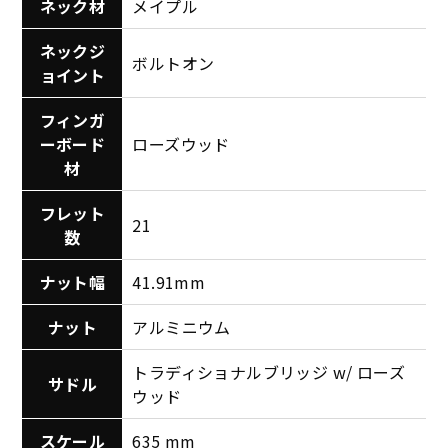
ネック材
メイプル
ネックジ
ボルトオン
ョイント
フィンガ
ーボード
ローズウッド
材
フレット
21
数
ナット幅
41.91mm
ナット
アルミニウム
トラディショナルブリッジ w/ ローズ
サドル
ウッド
スケール
635 mm