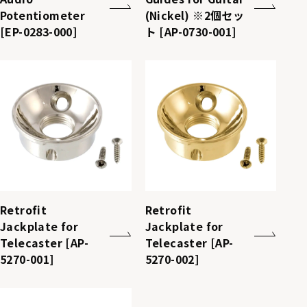
Potentiometer
(Nickel) ※2個セッ
[EP-0283-000]
ト [AP-0730-001]
Retrofit
Retrofit
Jackplate for
Jackplate for
Telecaster [AP-
Telecaster [AP-
5270-001]
5270-002]