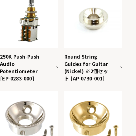
250K Push-Push
Round String
Audio
Guides for Guitar
Potentiometer
(Nickel) ※2個セッ
[EP-0283-000]
ト [AP-0730-001]