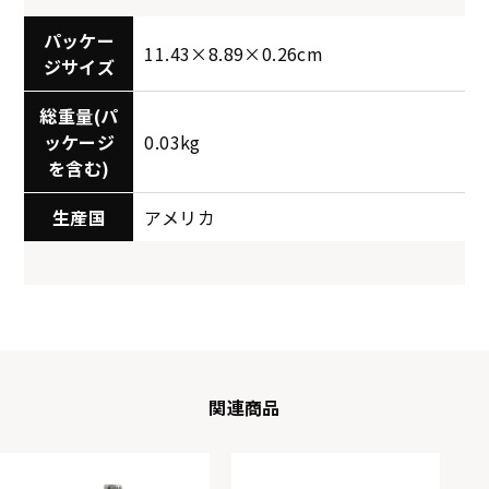
パッケー
11.43×8.89×0.26cm
ジサイズ
総重量(パ
ッケージ
0.03kg
を含む)
生産国
アメリカ
関連商品