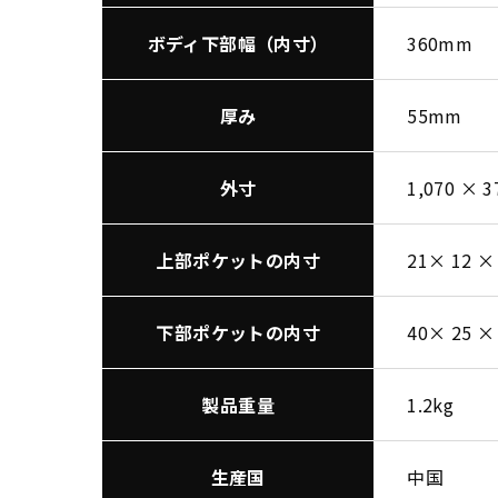
ボディ下部幅（内寸）
360mm
厚み
55mm
外寸
1,070 × 
上部ポケットの内寸
21× 12 ×
下部ポケットの内寸
40× 25 ×
製品重量
1.2kg
生産国
中国