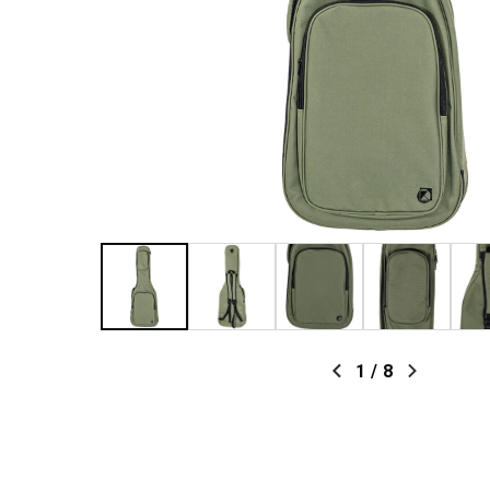
1
/
8