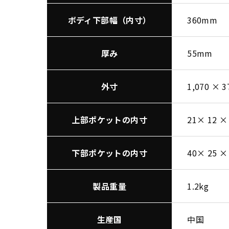
ボディ下部幅（内寸）
360mm
厚み
55mm
外寸
1,070 × 
上部ポケットの内寸
21× 12 ×
下部ポケットの内寸
40× 25 ×
製品重量
1.2kg
生産国
中国