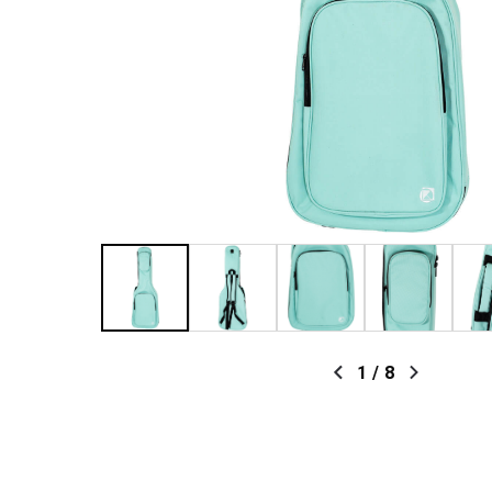
1
/
8