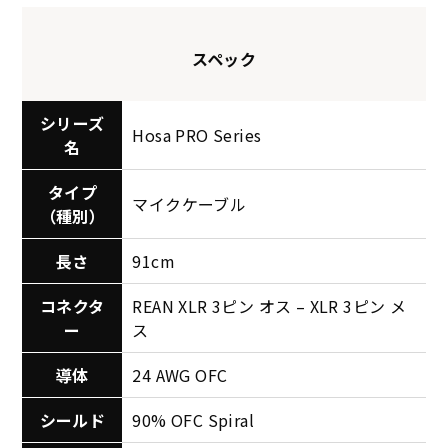
スペック
シリーズ
Hosa PRO Series
名
タイプ
マイクケーブル
（種別）
長さ
91cm
コネクタ
REAN XLR 3ピン オス – XLR 3ピン メ
ー
ス
導体
24 AWG OFC
シールド
90% OFC Spiral