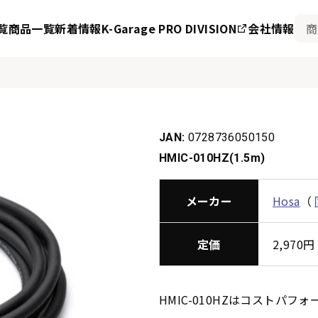
覧
商品一覧
新着情報
K-Garage PRO DIVISION
会社情報
JAN:
0728736050150
HMIC-010HZ(1.5m)
メーカー
Hosa
（
定価
2,97
HMIC-010HZはコストパ