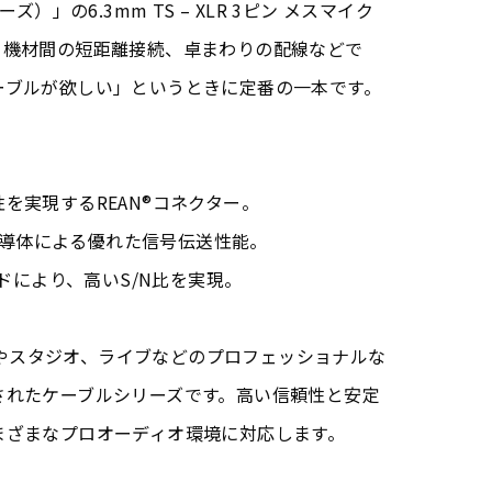
シリーズ）」の6.3mm TS – XLR 3ピン メスマイク
・機材間の短距離接続、卓まわりの配線などで
ーブルが欲しい」というときに定番の一本です。
を実現するREAN®コネクター。
C）導体による優れた信号伝送性能。
ルドにより、高いS/N比を実現。
アーやスタジオ、ライブなどのプロフェッショナルな
されたケーブルシリーズです。高い信頼性と安定
まざまなプロオーディオ環境に対応します。