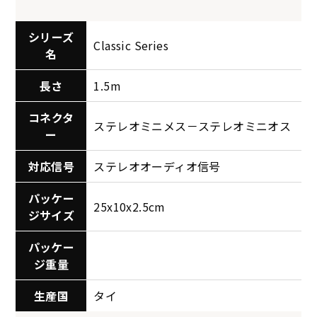
シリーズ
Classic Series
名
長さ
1.5m
コネクタ
ステレオミニメス－ステレオミニオス
ー
対応信号
ステレオオーディオ信号
パッケー
25x10x2.5cm
ジサイズ
パッケー
ジ重量
生産国
タイ