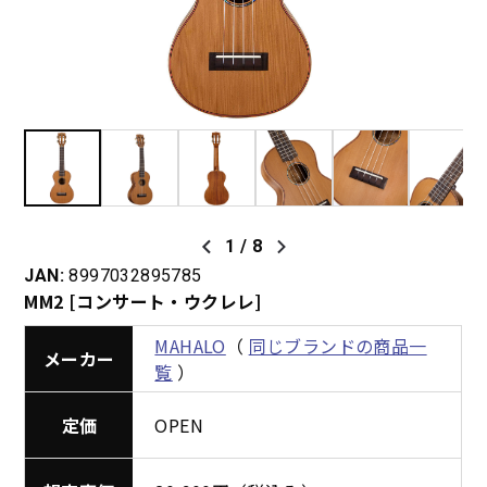
1
/
8
JAN:
8997032895785
MM2 [コンサート・ウクレレ]
MAHALO
（
同じブランドの商品一
メーカー
覧
）
定価
OPEN