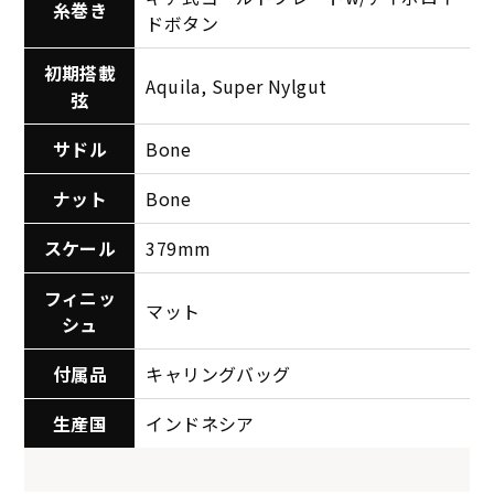
糸巻き
ドボタン
初期搭載
Aquila, Super Nylgut
弦
サドル
Bone
ナット
Bone
スケール
379mm
フィニッ
マット
シュ
付属品
キャリングバッグ
生産国
インドネシア