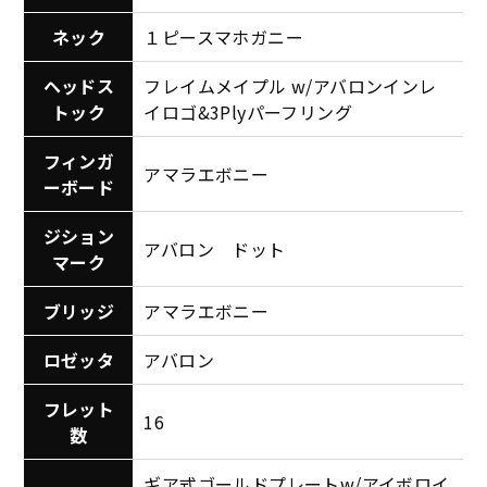
ネック
１ピースマホガニー
ヘッドス
フレイムメイプル w/アバロンインレ
トック
イロゴ&3Plyパーフリング
フィンガ
アマラエボニー
ーボード
ジション
アバロン ドット
マーク
ブリッジ
アマラエボニー
ロゼッタ
アバロン
フレット
16
数
ギア式ゴールドプレートw/アイボロイ