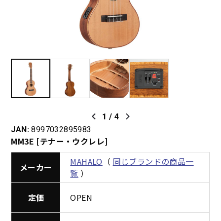
1
/
4
JAN:
8997032895983
MM3E [テナー・ウクレレ]
MAHALO
（
同じブランドの商品一
メーカー
覧
）
定価
OPEN