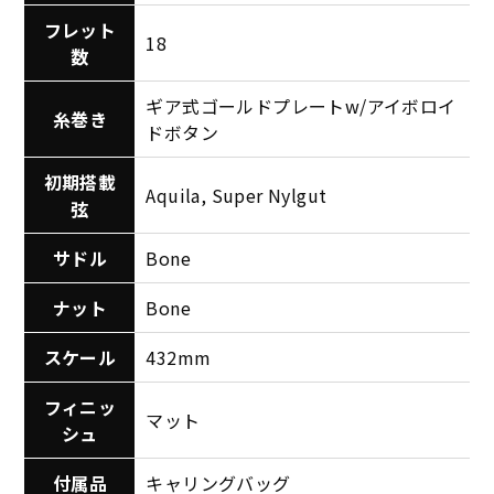
フレット
18
数
ギア式ゴールドプレートw/アイボロイ
糸巻き
ドボタン
初期搭載
Aquila, Super Nylgut
弦
サドル
Bone
ナット
Bone
スケール
432mm
フィニッ
マット
シュ
付属品
キャリングバッグ