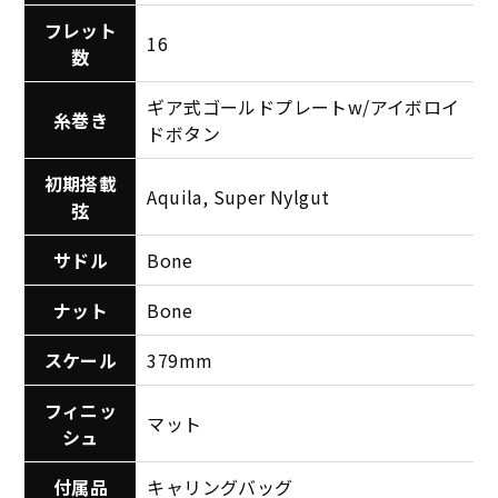
フレット
16
数
ギア式ゴールドプレートw/アイボロイ
糸巻き
ドボタン
初期搭載
Aquila, Super Nylgut
弦
サドル
Bone
ナット
Bone
スケール
379mm
フィニッ
マット
シュ
付属品
キャリングバッグ