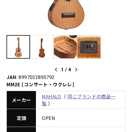
1
/
4
JAN:
8997032895792
MM2E [コンサート・ウクレレ]
MAHALO
（
同じブランドの商品一
メーカー
覧
）
定価
OPEN