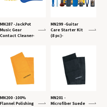
MN287 -JackPot
MN299 -Guitar
Music Gear
Care Starter Kit
Contact Cleaner-
(8 pc)-
MN200 -100%
MN201 -
Flannel Polishing
Microfiber Suede