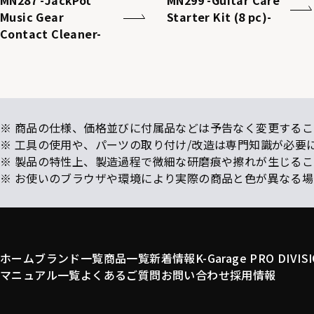
MN287 -JackPot
MN299 -Guitar Care
Music Gear
Starter Kit (8 pc)-
Contact Cleaner-
※ 商品の仕様、価格並びに付属品などは予告なく変更するこ
※ 工具の使用や、パーツの取り付け/改造は専門知識が必要
※ 製品の特性上、製造過程で微細な研磨痕や擦れが生じる
※ お使いのブラウザや環境により実際の商品と色が異なる
ホーム
ブランド一覧
商品一覧
新着情報
K-Garage PRO DIVIS
マニュアル一覧
よくあるご質問
お問い合わせ
採用情報