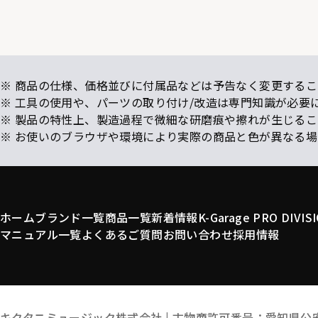
※ 商品の仕様、価格並びに付属品などは予告なく変更するこ
※ 工具の使用や、パーツの取り付け/改造は専門知識が必要
※ 製品の特性上、製造過程で微細な研磨痕や擦れが生じる
※ お使いのブラウザや環境により実際の商品と色が異なる
ホーム
ブランド一覧
商品一覧
新着情報
K-Garage PRO DIVIS
マニュアル一覧
よくあるご質問
お問い合わせ
採用情報
キクタニミュージック株式会社 |
古物商許可番号：愛知県公