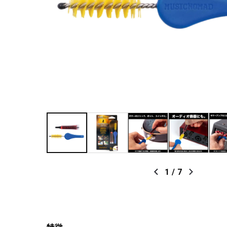
1
/
7