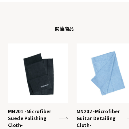
関連商品
MN201 -Microfiber
MN202 -Microfiber
Suede Polishing
Guitar Detailing
Cloth-
Cloth-