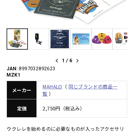
1
/
6
JAN:
8997032892623
MZK1
MAHALO
（
同じブランドの商品一
メーカー
覧
）
定価
2,750円（税込み）
ウクレレを始めるのに必要なものが入ったアクセサリ