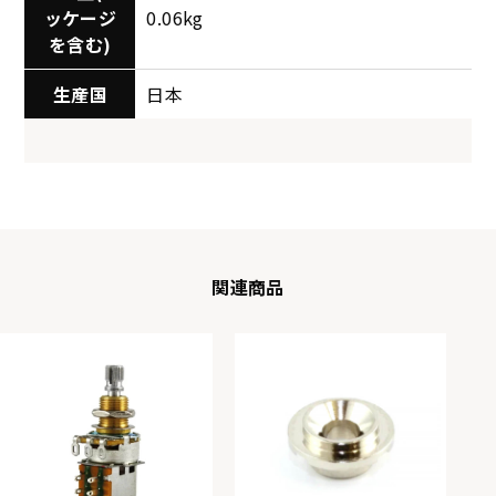
ッケージ
0.06kg
を含む)
生産国
日本
関連商品