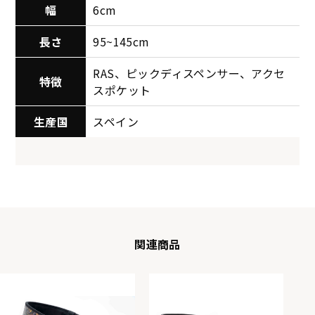
幅
6cm
Red
JPS
HD
Brown
長さ
95~145cm
RAS、ピックディスペンサー、アクセ
特徴
スポケット
生産国
スペイン
関連商品
Blue
BLK/WHT
Black