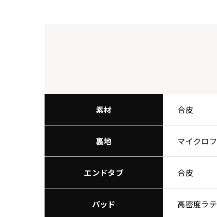
素材
合皮
裏地
マイクロ
エンドタブ
合皮
パッド
高密度ラ