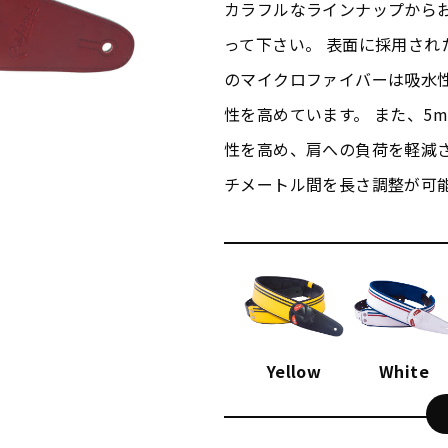
カラフルなラインナップから
って下さい。 表面に採用され
のマイクロファイバーは吸水
性を高めています。 また、5
性を高め、肩への負荷を軽減させ
チメートル間を長さ調整が可
Yellow
White