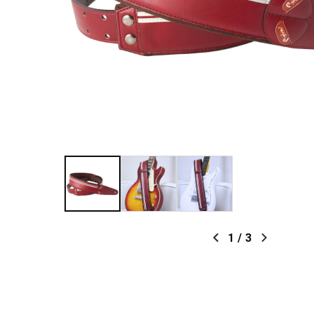
1
/
3