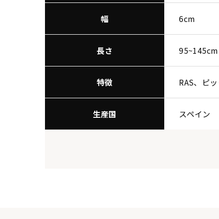
幅
6cm
長さ
95~145cm
特徴
RAS、ピ
生産国
スペイン