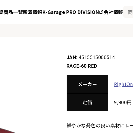
覧
商品一覧
新着情報
K-Garage PRO DIVISION
会社情報
JAN:
4515515000514
RACE-60 RED
メーカー
RightO
定価
9,90
鮮やかな発色の良い素材にレ