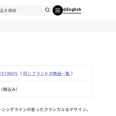
English
n!STRAPS
（
同じブランドの商品一覧
）
0円（税込み）
ーシングラインが走ったクラシカルなデザイン。