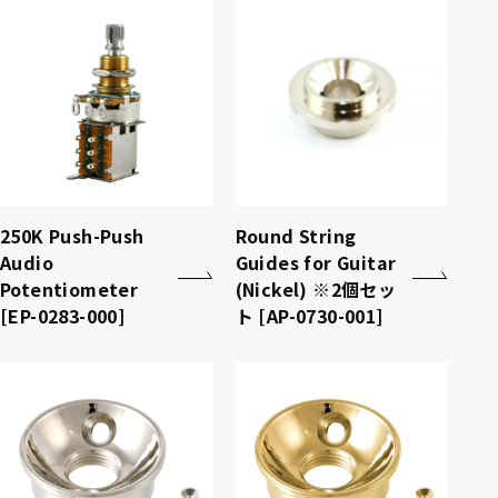
250K Push-Push
Round String
Audio
Guides for Guitar
Potentiometer
(Nickel) ※2個セッ
[EP-0283-000]
ト [AP-0730-001]