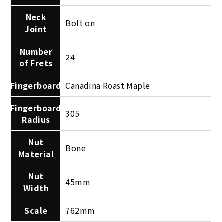
Neck
Bolt on
Joint
Number
24
of Frets
Fingerboard
Canadina Roast Maple
Fingerboard
305
Radius
Nut
Bone
Material
Nut
45mm
Width
Scale
762mm