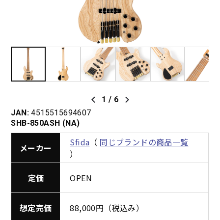
1
/
6
JAN:
4515515694607
SHB-850ASH (NA)
Sfida
（
同じブランドの商品一覧
メーカー
）
定価
OPEN
想定売価
88,000円（税込み）