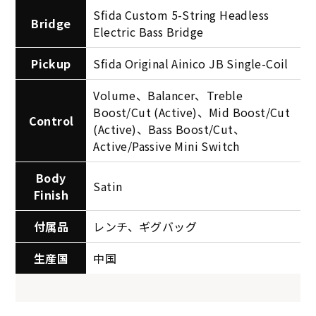
Sfida Custom 5-String Headless
Bridge
Electric Bass Bridge
Pickup
Sfida Original Ainico JB Single-Coil
Volume、Balancer、Treble
Boost/Cut (Active)、Mid Boost/Cut
Control
(Active)、Bass Boost/Cut、
Active/Passive Mini Switch
Body
Satin
Finish
付属品
レンチ、ギグバッグ
生産国
中国