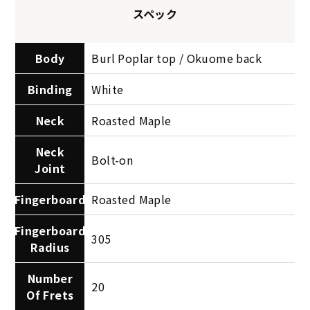
スペック
Body
Burl Poplar top / Okuome back
Binding
White
Neck
Roasted Maple
Neck
Bolt-on
Joint
Fingerboard
Roasted Maple
Fingerboard
305
Radius
Number
20
Of Frets