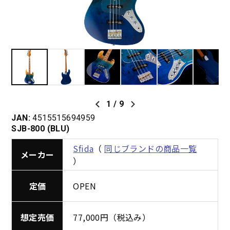
1
/
9
JAN:
4515515694959
SJB-800 (BLU)
Sfida
（
同じブランドの商品一覧
メーカー
）
定価
OPEN
想定売価
77,000円（税込み）