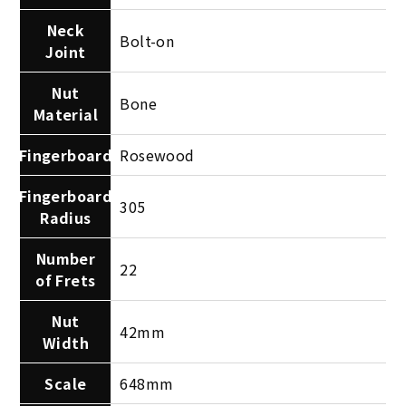
Neck
Bolt-on
Joint
Nut
Bone
Material
Fingerboard
Rosewood
Fingerboard
305
Radius
Number
22
of Frets
Nut
42mm
Width
Scale
648mm