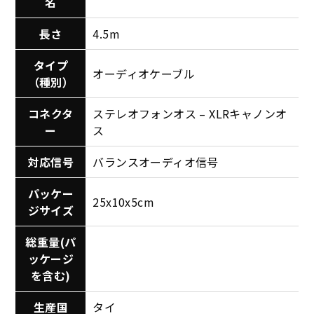
名
長さ
4.5m
タイプ
オーディオケーブル
（種別）
コネクタ
ステレオフォンオス – XLRキャノンオ
ー
ス
対応信号
バランスオーディオ信号
パッケー
25x10x5cm
ジサイズ
総重量(パ
ッケージ
を含む)
生産国
タイ