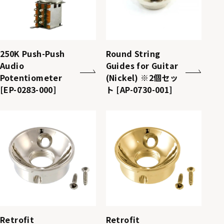
250K Push-Push
Round String
Audio
Guides for Guitar
Potentiometer
(Nickel) ※2個セッ
[EP-0283-000]
ト [AP-0730-001]
Retrofit
Retrofit