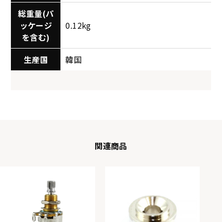
総重量(パ
ッケージ
0.12kg
を含む)
生産国
韓国
関連商品