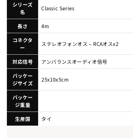
シリーズ
Classic Series
名
長さ
4m
コネクタ
ステレオフォンオス – RCAオスx2
ー
対応信号
アンバランスオーディオ信号
パッケー
25x10x5cm
ジサイズ
パッケー
ジ重量
生産国
タイ