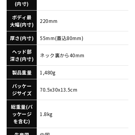
(内寸)
ボディ最
220mm
大幅(内寸)
厚さ(内寸)
55mm(蓋込80mm)
ヘッド部
ネック裏から40mm
深さ(内寸)
製品重量
1,480g
パッケー
70.5x30x13.5cm
ジサイズ
総重量(パ
ッケージ
1.8kg
を含む)
生産国
中国