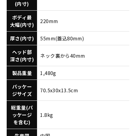
(内寸)
ボディ最
220mm
大幅(内寸)
厚さ(内寸)
55mm(蓋込80mm)
ヘッド部
ネック裏から40mm
深さ(内寸)
製品重量
1,480g
パッケー
70.5x30x13.5cm
ジサイズ
総重量(パ
ッケージ
1.8kg
を含む)
生産国
中国