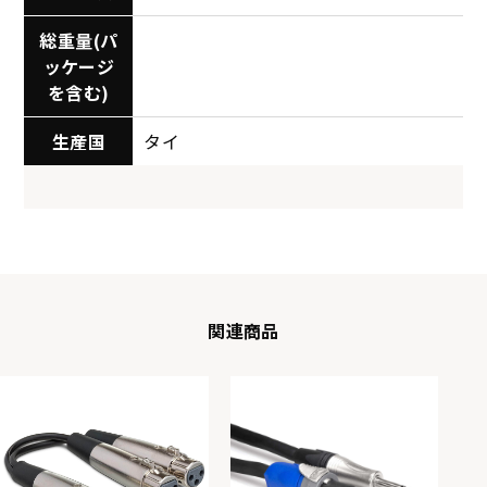
総重量(パ
ッケージ
を含む)
生産国
タイ
関連商品