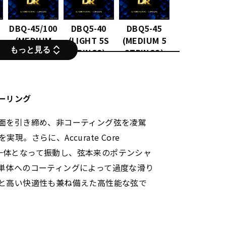
DBQ-45/100
DBQ5-40
DBQ5-45
(MEDIUM
(LIGHT 5S
(MEDIUM 5
もっと見る
LIGHT)
TRINGS)
STRINGS)
ーリング
面を引き締め、非コーティング弦を凌駕
。さらに、Accurate Core
線が一体となって振動し、弦本来のポテンシャ
単体へのコーティングによって過度な滑り
と高い快適性も兼ね備えた高性能な弦で