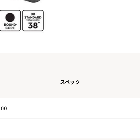
DBQ6-30
DBQM-45
(MEDIUM 6
(MEDIUM
STRINGS)
MULTI
SCALE)
スペック
100