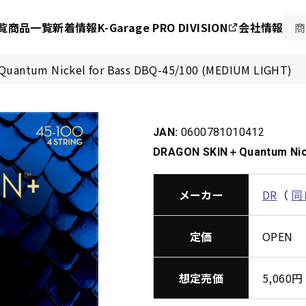
覧
商品一覧
新着情報
K-Garage PRO DIVISION
会社情報
antum Nickel for Bass DBQ-45/100 (MEDIUM LIGHT)
JAN:
0600781010412
DRAGON SKIN＋Quantum Nick
メーカー
DR
（
同
定価
OPEN
想定売価
5,06