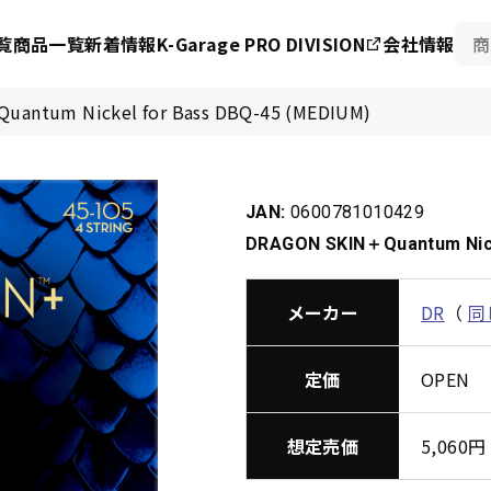
覧
商品一覧
新着情報
K-Garage PRO DIVISION
会社情報
antum Nickel for Bass DBQ-45 (MEDIUM)
JAN:
0600781010429
DRAGON SKIN＋Quantum Nick
メーカー
DR
（
同
定価
OPEN
想定売価
5,06