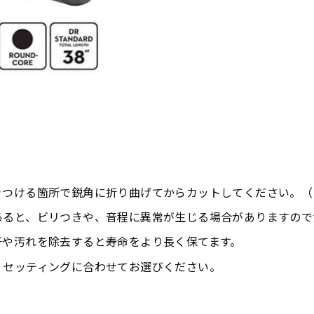
DBQ6-30
DBQM-45
(MEDIUM 6
(MEDIUM
STRINGS)
MULTI
SCALE)
きつける箇所で鋭角に折り曲げてからカットしてください。（
あると、ビリつきや、音程に異常が生じる場合がありますので
汗や汚れを除去すると寿命をより長く保てます。
・セッティングに合わせてお選びください。