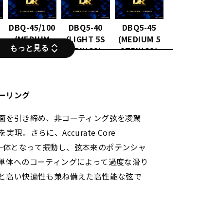
DBQ-45/100
DBQ5-40
DBQ5-45
(MEDIUM
(LIGHT 5S
(MEDIUM 5
もっと見る
LIGHT)
TRINGS)
STRINGS)
ーリング
面を引き締め、非コーティング弦を凌駕
。さらに、Accurate Core
線が一体となって振動し、弦本来のポテンシャ
単体へのコーティングによって過度な滑り
と高い快適性も兼ね備えた高性能な弦で