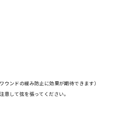
DBQM5-45
DBQM6-30
(MEDIUM
(MEDIUM
MULTI
MULTI
SCALE
SCALE
5STRINGS)
6STRINGS)
ワウンドの緩み防止に効果が期待できます）
注意して弦を張ってください。