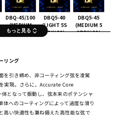
DBQ-45/100
DBQ5-40
DBQ5-45
(MEDIUM
(LIGHT 5S
(MEDIUM 5
もっと見る
LIGHT)
TRINGS)
STRINGS)
ーリング
面を引き締め、非コーティング弦を凌駕
。さらに、Accurate Core
線が一体となって振動し、弦本来のポテンシャ
単体へのコーティングによって過度な滑り
と高い快適性も兼ね備えた高性能な弦で