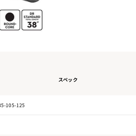
DBQ6-30
DBQM-45
(MEDIUM 6
(MEDIUM
STRINGS)
MULTI
SCALE)
スペック
85-105-125