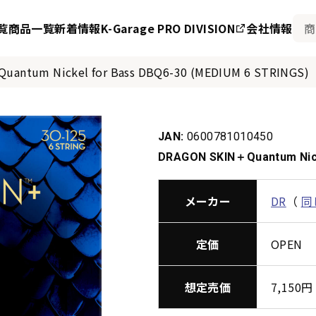
覧
商品一覧
新着情報
K-Garage PRO DIVISION
会社情報
antum Nickel for Bass DBQ6-30 (MEDIUM 6 STRINGS)
JAN:
0600781010450
DRAGON SKIN＋Quantum Nick
メーカー
DR
（
同
定価
OPEN
想定売価
7,15